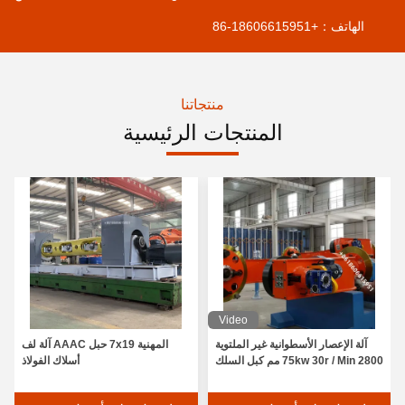
الهاتف：
+86-18606615951
منتجاتنا
المنتجات الرئيسية
Video
آلة الإعصار الأسطوانية غير الملتوية
المهنية 7x19 حبل AAAC آلة لف
75kw 30r / Min 2800 مم كبل السلك
أسلاك الفولاذ