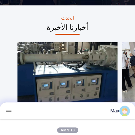
والكابلات،يفتخر بإعلان بيع
1.6; padding: 15px; box-
وتسليم ناجح لخط إنتاج
sizing: border-box;
الكابلات الكاملة لشركة كابلات
overflow-x: hidden; } .gtr-
راسخة في كوريا الجنوبيةهذه
container-a7b3c9d2-title {
الحدث
الصفقة الاستراتيجية تمثل
font-size: 18px; font-weight:
أخبارنا الأخيرة
علامة هامة أخرى في توسع بييد
bold; color: #0000FF;
في السوق الآسيوية الراقية.
margin-bottom: 20px; text-
ويتضمن الأمرآلة التشنج
align: left !important; } .gtr-
الصلب عالية السرعةوآلة
container-a7b3c9d2-
التعبئة الثقيلة، مصممة خصيصاً
paragraph { font-size:
لإنتاج كابلات الطاقة عالية
14px; margin-bottom: 15px;
الجهد والموصلات ذات الشق
text-align: left !important;
العرضي الكبير.تم تجهيز
word-break: normal;
BEYDE للآلات بأنظمة تحكم
overflow-wrap: normal; }
PLC من Siemens وآليات
.gtr-container-a7b3c9d2-
تحكم التوتر الآلية بالكامل
machine-list { margin-top:
لضمان التوتر الصفري أثناء
20px; margin-bottom: 20px;
التشغيل. "تميزت بييد بسبب
} .gtr-container-a7b3c9d2-
خبرتها التقنية وفهمها العميق
machine-item { margin-
لقطاع الجهد العالي" ، قال
bottom: 20px; padding-left:
مدير الشراء في الشركة
15px; position: relative; }
الكورية."التزامهم بالجودة و
.gtr-container-a7b3c9d2-
قوة تكنولوجيا الارتباط
machine-item::before {
Max
الكوكبي كانت العوامل
content: "•" !important;
الحاسمة بالنسبة لنا. " هذه
color: #0000FF; font-size:
الشراكة لا تعزز فقط قدرات
18px; position: absolute
التصنيع للعميل الكوري ولكن
!important; left: 0
9:18 AM
أيضا تعزز سمعة BEYDE
!important; top: 0px; line-