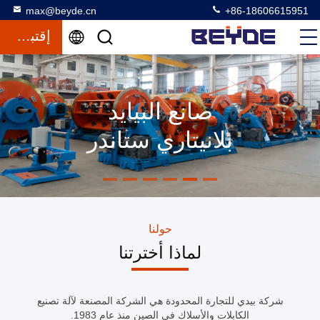
max@beyde.cn
+86-18606615951
إقتباس
صانع البيايد
بلانيتاري ستاندر
حولنا
لماذا أخترتنا
شركة بيدي للتجارة المحدودة هي الشركة المصنعة لآلة تصنيع
الكابلات والأسلاك في الصين منذ عام 1983.