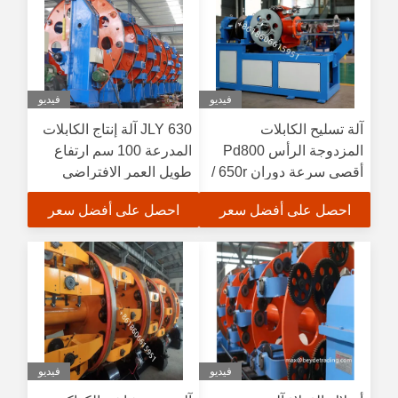
فيديو
فيديو
آلة تسليح الكابلات
JLY 630 آلة إنتاج الكابلات
المزدوجة الرأس Pd800
المدرعة 100 سم ارتفاع
أقصى سرعة دوران 650r /
طويل العمر الافتراضي
دقيقة
احصل على أفضل سعر
احصل على أفضل سعر
فيديو
فيديو