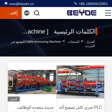
max@beyde.cn
+86-18606615951
إقتباس
الكلمات الرئيسية [ cable armouring machine ] تطابق 120 المنتجات
>
>
المنزل
المنتجات
Cable Armouring Machine المصنع عبر
الإنترنت
فيديو
PLC تحري كابل تصفيح آلة
جديدة متعددة الوظائف