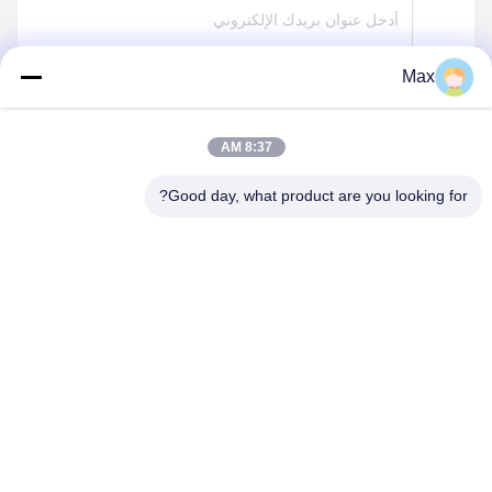
Max
ارسل
8:37 AM
Good day, what product are you looking for?
BEYDE TRADING CO.,LTD
max@beyde.cn
+86-18606615951
قرية Baoantun ، بلدة Shawa ، مدينة Hejian ، مدينة Cangzhou ،
مقاطعة Hebei ، الصين