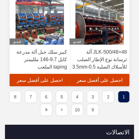
فيديو
فيديو
JLK-500/48+48 آلة
كبير سلك حبل آلة مدرعة
ترسانة نوع الإطار الصلب
كابل 9.7-146 ملليمتر
للأسلاك الصلبة 0.5-3.5mm
taping الملعب
احصل على أفضل سعر
احصل على أفضل سعر
8
7
6
5
4
3
2
1
10
9
الاتصالات