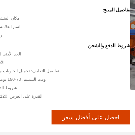
تفاصيل المنتج
مكان المنشأ: Hejian، ا
اسم العلامة الت
رق
شروط الدفع والشحن
الحد الأدنى لكمية:
الأسعا
تفاصيل التغليف: تحميل الحاويات مع
وقت التسليم: 70-150 يوما بعد تلقي الودائع
شروط الدفع:  T / T
القدرة على العرض: 120 مجموعة / السنة
احصل على أفضل سعر