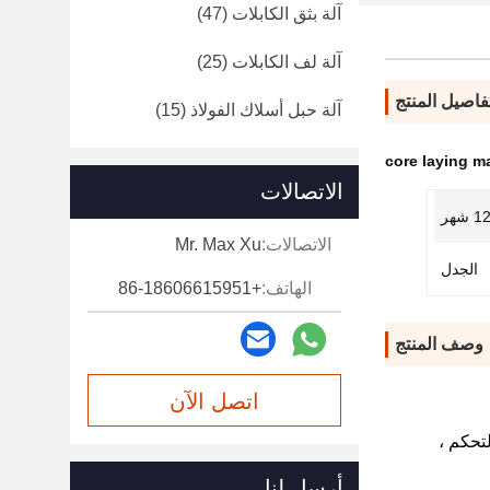
آلة بثق الكابلات
(47)
آلة لف الكابلات
(25)
فاصيل المنتج
آلة حبل أسلاك الفولاذ
(15)
core laying m
الاتصالات
1 شهر
الاتصالات:
Mr. Max Xu
الجدل
الهاتف:
+86-18606615951
وصف المنتج
اتصل الآن
لتحكم ،
أرسل لنا