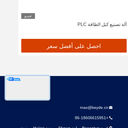
فيديو
آلة تصنيع كبل الطاقة PLC
100٪
احصل على أفضل سعر
اتصل بنا
max@beyde.cn
+86-18606615951