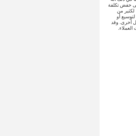
على خفض تكلفة
تأسست Beyde لأعمال التصدير من HEXING نتيجة لزيادة أعمال OEM من HEXING لكثير من
ابلات لتوسيع أو
ول أخرى.
وقد
العملاء.