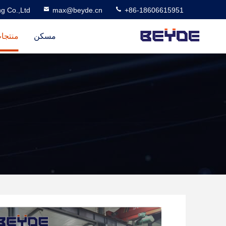
g Co.,Ltd
max@beyde.cn
+86-18606615951
مسكن
منتجا