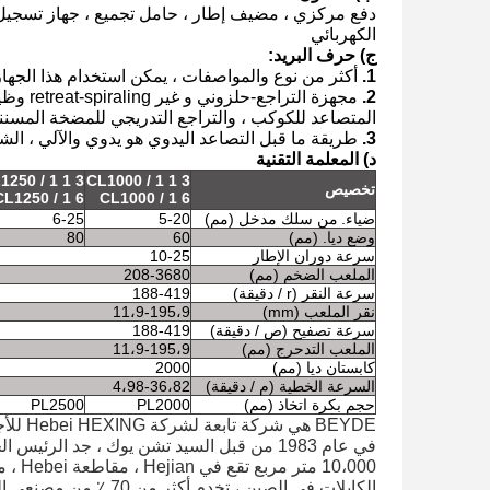
دفع مركزي ، مضيف إطار ، حامل تجميع ، جهاز تسجيل 
الكهربائي
ج) حرف البريد:
1.
أكثر من نوع والمواصفات ، يمكن استخدام هذا الجها
2.
مجهزة التراجع-حلزوني و غير retreat-spiraling وظيفة.
المتصاعد للكوكب ، والتراجع التدريجي للمضخة المسننة (procket
3.
طريقة ما قبل التصاعد اليدوي هو يدوي والآلي ، الش
د) المعلمة التقنية
1250 / 1 1 3
CL1000 / 1 1 3
تخصيص
CL1250 / 1 6
CL1000 / 1 6
ضياء.
من سلك مدخل (مم)
5-20
6-25
وضع ديا. (مم)
60
80
سرعة دوران الإطار
10-25
الملعب الضخم (مم)
208-3680
سرعة النقر (r / دقيقة)
188-419
نقر الملعب (mm)
11،9-195،9
سرعة تصفيح (ص / دقيقة)
188-419
الملعب التدحرج (مم)
11،9-195،9
كابستان ديا (مم)
2000
السرعة الخطية (م / دقيقة)
4،98-36،82
حجم بكرة اتخاذ (مم)
PL2000
PL2500
BEYDE هي شركة تابعة لشركة Hebei HEXING للأجهزة الكهربائية المحدودة ، وهي شركة تصنيع ومصدر مهني لمعدات الكابلات.
10،000 متر مربع تقع في Hejian ، مقاطعة Hebei ، موطن لتصنيع الآلات والمعدات كابل.
الكابلات في الصين ، تخدم أكثر من 70 ٪ من مصنعي الكابلات في شمال الصين.