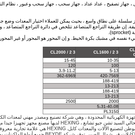
، جهاز تصفيح ، عداد عداد ، جهاز سحب ، جهاز سحب وعبور ، نظام الت
ز سلسلة على نطاق واسع ، بحيث يمكن للعملاء اختيار المعدات وضع جدا
إن طريقة التراجع المتصاعد تتلخص في دائرة التراجع المتصاعد ، وا
s).
يء نفسه في مشبك بكرة الخيط. و إن المحور هو المحور أو غير المحور.
CL
CL2000 / 2 3
CL1600 / 2 3
15-45
10-35
120
100
3،9-11،2
5-13
362-6969
420-7569
188-419
13-213
188-419
13-213
2500
2000
5،31-40،08
PL3150
في عام 1983 من قبل السيد تشن يوك ، جد الرئيس الحالي السيد تشن جيو تشانغ ، HEXING لديها مصنع
HEXING هي علامة تجارية مع
توفر شركة BEYDE جميع أنواع الماكي