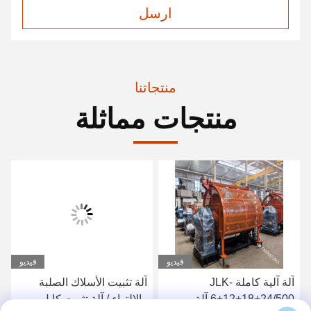
ارسل
منتجاتنا
منتجات مماثلة
فيديو
فيديو
آلة آلية كاملة JLK-
آلة تثبيت الأسلاك الصلبة
6+12+18+24/500 آلة
والإلتواء / آلة تثبيت كابل