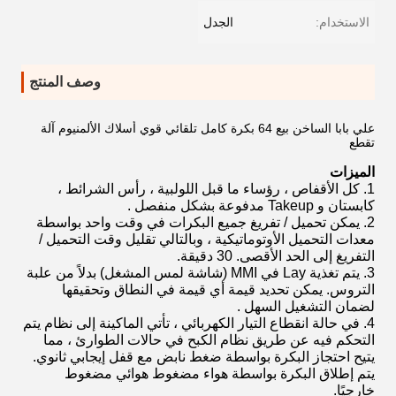
الاستخدام:
الجدل
وصف المنتج
علي بابا الساخن بيع 64 بكرة كامل تلقائي قوي أسلاك الألمنيوم آلة
تقطع
الميزات
1. كل الأقفاص ، رؤساء ما قبل اللولبية ، رأس الشرائط ،
كابستان و Takeup
مدفوعة بشكل منفصل
.
2. يمكن تحميل / تفريغ جميع البكرات في وقت واحد بواسطة
معدات التحميل الأوتوماتيكية
، وبالتالي
تقليل وقت التحميل /
التفريغ
إلى الحد الأقصى.
30 دقيقة.
3. يتم تغذية Lay في
MMI
(شاشة لمس المشغل) بدلاً من علبة
التروس.
يمكن تحديد قيمة أي قيمة في النطاق وتحقيقها
لضمان
التشغيل السهل
.
4. في حالة انقطاع التيار الكهربائي ، تأتي الماكينة إلى نظام يتم
التحكم فيه عن طريق
نظام الكبح في حالات الطوارئ
، مما
يتيح احتجاز البكرة بواسطة ضغط نابض مع قفل إيجابي ثانوي.
يتم إطلاق البكرة بواسطة هواء مضغوط هوائي مضغوط
خارجيًا.