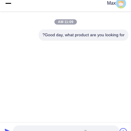
التشنج الصلب
الطاقة
Max
احصل على أفضل سعر
احصل على أفضل سعر
11:09 AM
Good day, what product are you looking for?
BEYDE TRADING CO.,LTD
max@beyde.cn
+86-18606615951
قرية Baoantun ، بلدة Shawa ، مدينة Hejian ، مدينة Cangzhou ،
مقاطعة Hebei ، الصين
الصين جودة جيدة آلة تقشير الكابلات المورد. حقوق الطبع والنشر © 2018-2026