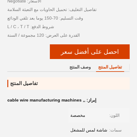
الأسعار: Negotiate
تفاصيل التغليف: تحميل الحاويات مع التعبئة السلامة
وقت التسليم: 70-150 يوما بعد تلقي الودائع
شروط الدفع: L / C ، T / T
القدرة على العرض: 120 مجموعة / السنة
احصل على أفضل سعر
تفاصيل المنتج
وصف المنتج
تفاصيل المنتج
إبراز:
,
,
cable wire manufacturing machines
اللون:
مخصصة
سمات:
شاشة لمس للمشغل