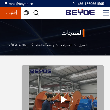
max@beyde.cn
+86-18606615951
إقتباس
المنتجات
>
>
>
المنزل
المنتجات
جامدة آلة التقاء
سلك تقطع الأسلاك آلة مدرعة 64 بكرة انخفاض استهلاك الطاقة