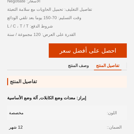
الأسعار: Negotiate
تفاصيل التغليف: تحميل الحاويات مع سلامة التعبئة
وقت التسليم: 70-150 يوما بعد تلقي الودائع
شروط الدفع: L / C ، T / T
القدرة على العرض: 120 مجموعة / سنة
احصل على أفضل سعر
تفاصيل المنتج
وصف المنتج
تفاصيل المنتج
إبراز:
معدات وضع الكابلات
,
آلة وضع الأساسية
اللون:
مخصصة
الضمان::
12 شهر