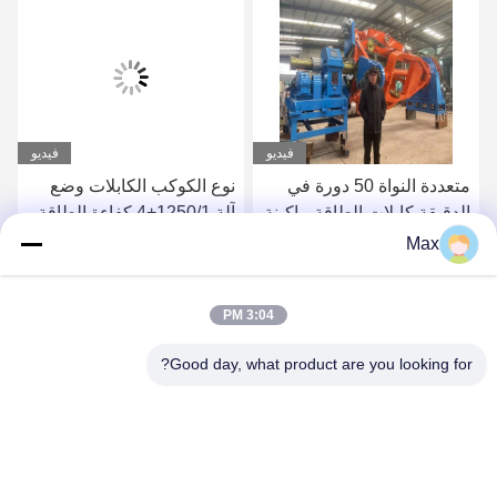
فيديو
فيديو
متعددة النواة 50 دورة في
نوع الكوكب الكابلات وضع
الدقيقة كابلات الطاقة ماكينة
آلة 1250/1+4 كفاءة الطاقة
نوع المهد 1 + 1 + 3/1250
Max
صديقة للبيئة
احصل على أفضل سعر
احصل على أفضل سعر
3:04 PM
Good day, what product are you looking for?
BEYDE TRADING CO.,LTD