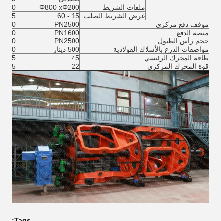
ملفات الشريط
Φ800 xΦ200
Φ200
عرض الشريط الصلب
15 - 60
15 - 60
موقف دفع مركزي
PN2500
3150
منصة الدفع
PN1600
2000
حجم رأس الطبول
PN2500
3150
مواصفات الدرع بالأسلاك الفولاذية
500 دينار
D630
طاقة المحرك الرئيسي
45
55
قوة المحرك المركزي
22
45
Tags: