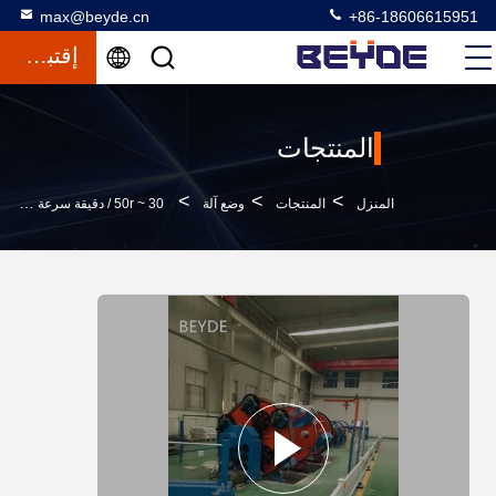
max@beyde.cn
+86-18606615951
إقتباس
المنتجات
>
>
>
المنزل
المنتجات
وضع آلة
30 ~ 50r / دقيقة سرعة دوارة سلك كابل ماكينة ، آلة الإعصار طبل