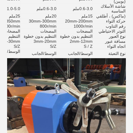
(بوبين)
شاشة الأسلاك
0.6-3.0ملم
0.6-3.0ملم
1.0-5.0ملم
المناسبة
(ماكس) ، أطلقي
15ملم
20ملم
25ملم
حركة التواء
20mm-200mm
30mm-300mm
mm-350mm
رقم التناوب
1000r/min
800r/min
600r/min
التوتر الاحتياطي
المضخات
المضخات
المضخات
نوع العبور
التنظيم بدون خطوة
التنظيم بدون خطوة
التنظيم بدو
مسافة عبور
2mm-12mm
3mm-20mm
3mm-30mm
اتجاه التواء
S / Z
S/Z
S/Z
الوسط/الجا
نوع التعبئة
الوسط/الجانب
الوسط/الجانب