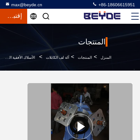
max@beyde.cn
+86-18606615951
إقتباس
المنتجات
>
>
>
المنزل
المنتجات
آلة لف الكابلات
الأسلاك الأفقية المهنية والكابل الشريط آلة نوع متحدة المركز