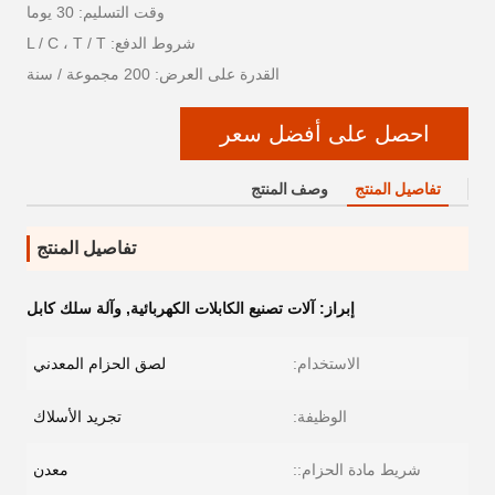
وقت التسليم: 30 يوما
شروط الدفع: L / C ، T / T
القدرة على العرض: 200 مجموعة / سنة
احصل على أفضل سعر
تفاصيل المنتج
وصف المنتج
تفاصيل المنتج
إبراز:
آلات تصنيع الكابلات الكهربائية
,
وآلة سلك كابل
الاستخدام:
لصق الحزام المعدني
الوظيفة:
تجريد الأسلاك
شريط مادة الحزام::
معدن