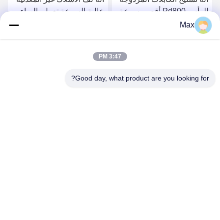
الرأس Pd800 أقصى سرعة
عالية السرعة تعمل بالهواء
دوران 650r / دقيقة
المضغوط
Max
احصل على أفضل سعر
احصل على أفضل سعر
3:47 PM
Good day, what product are you looking for?
BEYDE TRADING CO.,LTD
max@beyde.cn
+86-18606615951
قرية Baoantun ، بلدة Shawa ، مدينة Hejian ، مدينة Cangzhou ،
مقاطعة Hebei ، الصين