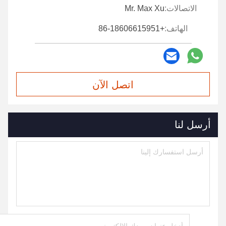
الاتصالات:
Mr. Max Xu
الهاتف:
+86-18606615951
اتصل الآن
أرسل لنا