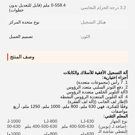
0-558.4 ملم (قابل للتعديل بدون
3.2 درجة الحزام النحاسي:
خطوات)
هيكل التسجيل:
نوع متحدة المركز
اللون:
تصميم العميل
وصف المنتج
آلة التسجيل الأفقية للأسلاك والكابلات
أجزاء اختيارية:
1. 7 رأس (مجموعات متعددة)
2. دفع التوتر السلبي متعدد الرؤوس
3آلة التلوير الخلفي متعددة الرؤوس
4. آلة التلوين المتعددة الرؤوس النشطة
5إطار لف الجانب ((آلة لف الفقرة)
وفقًا للفكرة، فهي 630 ملم، 800 ملم، 1000 ملم، 1250 ملم، أربع
مواصفات
المعلم التقني:
نوع الجهاز
LJ-630
LJ-800
LJ-1000
-إضافة لـ (بوبين)
400-500-630 ملم
400-500-630 ملم
400-500-630 م
إلتقطي شاشة الـ
630ملم
800ملم
1000ملم