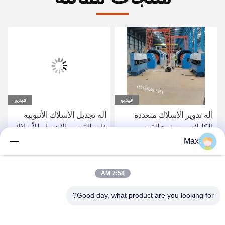
فيديو
فيديو
آلة تدوير الأسلاك متعددة
آلة تجديل الأسلاك الأنبوبية
الكابلات من نوع القوس
ذات القوس الإعصار للأسلاك
1250MM 45HP عازل كابل
الفولاذية 1250 مم
Max
تدوير
احصل على أفضل سعر
احصل على أفضل سعر
7:58 AM
Good day, what product are you looking for?