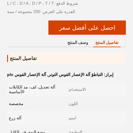
شروط الدفع: L / C ، D / A ، D / P ، T / T
القدرة على العرض: 200 مجموعة / سنة
احصل على أفضل سعر
تفاصيل المنتج
وصف المنتج
تفاصيل المنتج
إبراز:
التباطؤ آلة الإعصار القوس التوتر
,
آلة الإعصار القوس plc
آلة تجديل، لف، مد الكابلات
الاستخدام:
الأساسية
اللون:
مخصصة
اسم:
آلة زرع
الوظيفة:
وضع النوى في الكابل