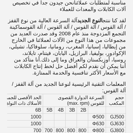
مناسبة لمتطلبات عملائنانحن جيدون جداً في تخصيص
آلات الكابلات والمعدات للعملاء
لقد كنا ننتج
النوع الجديد
آلة السرعة العالية من نوع القفز
/ آلة القوس / آلة القوس / آلة القوس / آلة القوسماكينة
التجمع المزدوجة منذ عام 2008 وقد صدرت العديد من
مجموعات من هذا النوع من الآلات لعملائنا في الخارج
من إيطاليا، إسبانيا، المغرب، رومانيا، سلوفاكيا، تشيلي،
الإكوادور، بوليفيا، البرازيل، اليابان، فيتنام، تايلاند،
روسيا، أوزبكستان والعراق وما إلى ذلك.أنا متأكد من
أننا يمكن أن نقدم لكم أفضل حل لخط إنتاج الكابلات
مع الأسعار الأكثر تنافسية والخدمة الممتازة.
المعلمات التقنية الرئيسية لنوعنا الجديد من آلة القفز /
آلة القوس:
حجم
السرعة الدوارة القصوى
الحد الأقصى للجمرة 
المكعب
للقوس (max. rpm)
الأسلاك ذات النواة (مل
6B
5B
4B
3B
2B
1000
Φ500
GJ500
1000
Φ630
GJ630
700
700
800
800
800
Φ800
GJ800