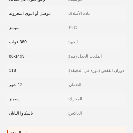
مادة الأسلاك:
موصل أو النوى المعزولة
PLC:
سيمنز
الجهد:
380 فولت
الملعب الجدل (مم):
88-1499
دوران القفص (دورة في الدقيقة):
118
الضمان:
12 شهر
المحرك:
سيمنز
العاكس:
ياسكاوا اليابان