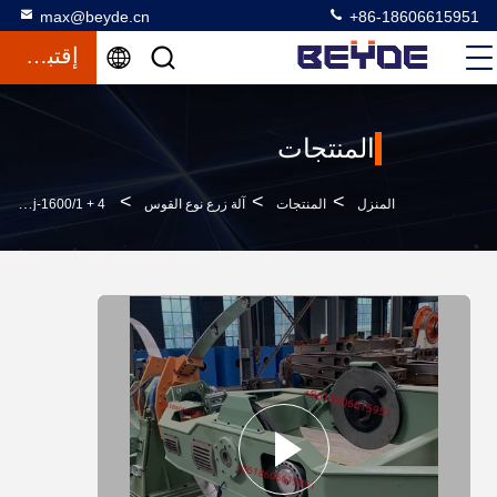
max@beyde.cn
+86-18606615951
إقتباس
المنتجات
>
>
>
المنزل
المنتجات
آلة زرع نوع القوس
Gj-1600/1 + 4 آلة الإعصار القوس مع توتر التخلفية