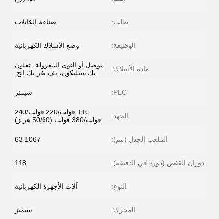
طلب:
صناعة الكابلات
الوظيفة:
وضع الأسلاك الكهربائية
موصل أو النوى المعزولة، تفلون
مادة الأسلاك:
بك سيليكون، بف بفر بك الخ.
PLC:
سيمنز
110 فولت/220 فولت/240
الجهد:
فولت/380 فولت (50/60 هرتز)
الملعب الجدل (مم):
63-1067
دوران القفص (دورة في الدقيقة):
118
النوع:
آلات الأجهزة الكهربائية
المحرك:
سيمنز