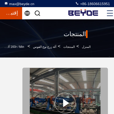
max@beyde.cn
+86-18606615951
إقتباس
المنتجات
>
>
>
المنزل
المنتجات
آلة زرع نوع القوس
160r / Min آلة مد عالية السرعة مع قوس من ألياف الكربون