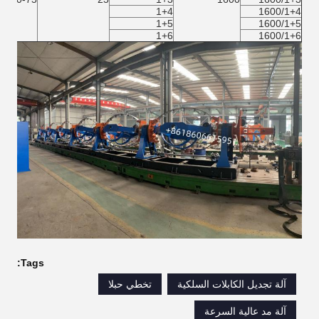
1+4
1600/1+4
1+5
1600/1+5
1+6
1600/1+6
Tags:
آلة تجديل الكابلات السلكية
تخطي حبلا
آلة مد عالية السرعة