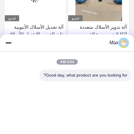
فيديو
فيديو
آلة تدوير الأسلاك متعددة
آلة تجديل الأسلاك الأنبوبية
الكابلات من نوع القوس
ذات القوس الإعصار للأسلاك
1250MM 45HP عازل كابل
الفولاذية 1250 مم
Max
تدوير
احصل على أفضل سعر
احصل على أفضل سعر
4:04 AM
Good day, what product are you looking for?
BEYDE TRADING CO.,LTD
max@beyde.cn
+86-18606615951