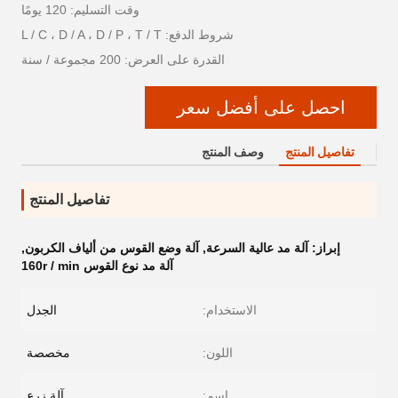
وقت التسليم: 120 يومًا
شروط الدفع: L / C ، D / A ، D / P ، T / T
القدرة على العرض: 200 مجموعة / سنة
احصل على أفضل سعر
تفاصيل المنتج
وصف المنتج
تفاصيل المنتج
إبراز:
آلة مد عالية السرعة
,
آلة وضع القوس من ألياف الكربون
,
آلة مد نوع القوس 160r / min
الاستخدام:
الجدل
اللون:
مخصصة
اسم:
آلة زرع