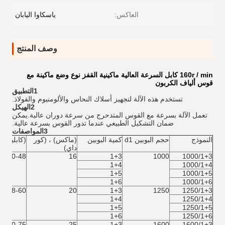
العاكس:
ياسكاوا اليابان
وصف المنتج
160r / min كابل السرعة العالية ماكينية القفز نوع وضع ماكينة مع
قوس ألياف الكربون
1التطبيق
تستخدم هذه الآلة لتجهيز أسلاك النحاس والألومنيوم والفولاذ.
2الهيكل
تعمل الآلة بسرعة مع القوس المتدحرج من سرعة دوران عالية.يمكن
ضمان التشكيل الطبيعي عندما تدور القوس بسرعة عالية.
3المواصفات
النموذج
حجم البوبين d1
كمية البوبين
(ماكس) ، (كور
(كابلينغ دي
داي)
40-48
16
1+3
1000
1000/1+3
1+4
1000/1+4
1+5
1000/1+5
1+6
1000/1+6
48-60
20
1+3
1250
1250/1+3
1+4
1250/1+4
1+5
1250/1+5
1+6
1250/1+6
60-75
25
1+3
1600
1600/1+3