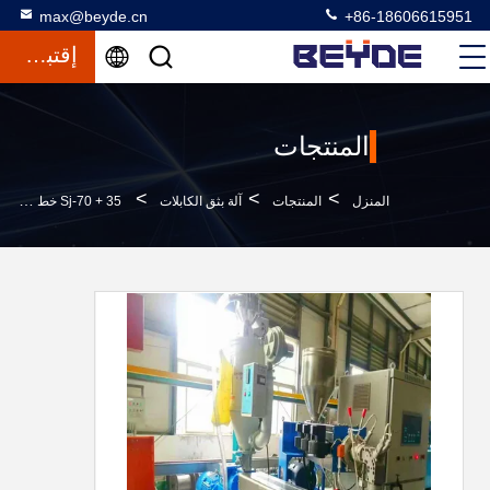
max@beyde.cn
+86-18606615951
إقتباس
المنتجات
>
>
>
المنزل
المنتجات
آلة بثق الكابلات
Sj-70 + 35 خط آلة بثق الكابلات لخط عزل أسلاك الكابلات البلاستيكية 1.5 2.5 2.5