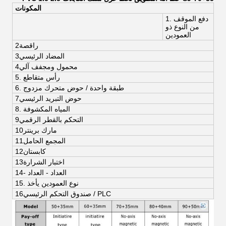
المكونات
1. دفع الموقف
من النوع ذو
العمودين
2راقصة
3المضاد الرئيسي
4محمول ومجفف آلي
5. رأس متقاطع
6. طبقة واحدة / حوض متحرك مزدوج
7حوض التبريد الرئيسي
8. المياه المكشوفة
9التحكم بالقطر الرقمي
10مارك برينتر
11المجمع الحامل
12كابستان
13اختبار الشرارة
14- العداد - العداد
15. نوع العمودين يأخذ
16صندوق التحكم الرئيسي / PLC