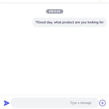
احصل على أفضل سعر
احصل على أفضل سعر
6:42 AM
Good day, what product are you looking for?
BEYDE TRADING CO.,LTD
max@beyde.cn
+86-18606615951
قرية Baoantun ، بلدة Shawa ، مدينة Hejian ، مدينة Cangzhou ،
مقاطعة Hebei ، الصين
الصين جودة جيدة آلة تقشير الكابلات المورد. حقوق الطبع والنشر © 2018-2026
Beyde Trading Co.,Ltd جميع الحقوق محفوظة