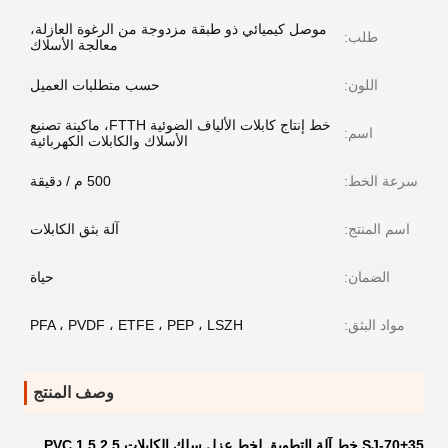
موصل كيميائي ذو طبقة مزدوجة من الرغوة العازلة،
طلب:
معالجة الأسلاك
اللون:
حسب متطلبات العميل
خط إنتاج كابلات الألياف الضوئية FTTH، ماكينة تصنيع
اسم:
الأسلاك والكابلات الكهربائية
سرعة الخط:
500 م / دقيقة
اسم المنتج:
آلة بثق الكابلات
الضمان:
حياة
مواد البثق:
PFA ، PVDF ، ETFE ، PEP ، LSZH
وصف المنتج
SJ-70+35 خط آلة التطويق لخط عزل سلك الكابلات PVC 1.5 2.5