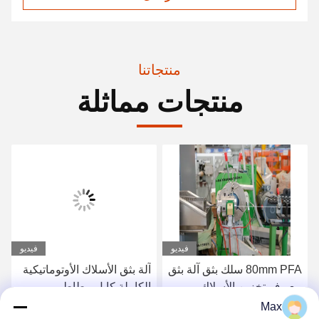
منتجاتنا
منتجات مماثلة
فيديو
فيديو
80mm PFA سلك بثق آلة بثق
آلة بثق الأسلاك الأوتوماتيكية
مع رف تخزين الأسلاك
الكاملة كابل مطاط
التلقائي
السيليكون Sj-65/12
Max