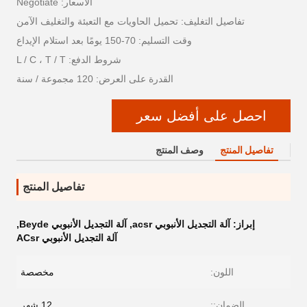
الأسعار: Negotiate
تفاصيل التغليف: تحميل الحاويات مع التعبئة والتغليف الآمن
وقت التسليم: 70-150 يومًا بعد استلام الإيداع
شروط الدفع: L / C ، T / T
القدرة على العرض: 120 مجموعة / سنة
احصل على أفضل سعر
تفاصيل المنتج
وصف المنتج
تفاصيل المنتج
إبراز:
آلة التجديل الأنبوبي acsr
,
آلة التجديل الأنبوبي Beyde
,
آلة التجديل الأنبوبي ACsr
اللون:
مخصصة
الضمان::
12 شهر