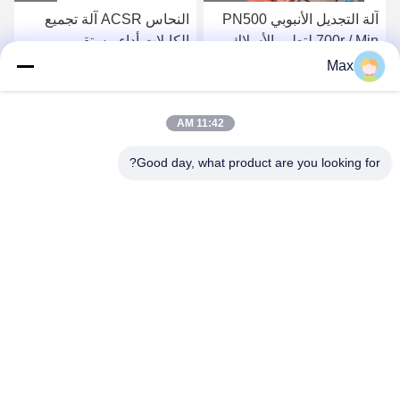
آلة التجديل الأنبوبي PN500
النحاس ACSR آلة تجميع
700r / Min لتطور الأسلاك
الكابلات أداء مستقر
من النوع الكوكبي
Max
احصل على أفضل سعر
احصل على أفضل سعر
11:42 AM
Good day, what product are you looking for?
BEYDE TRADING CO.,LTD
max@beyde.cn
+86-18606615951
قرية Baoantun ، بلدة Shawa ، مدينة Hejian ، مدينة Cangzhou ،
مقاطعة Hebei ، الصين