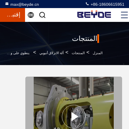
max@beyde.cn
+86-18606615951
إقتباس
المنتجات
>
>
>
المنزل
المنتجات
آلة الانزلاق أنبوبي
ينطوي على وضع عدد من الأسلاك أنبوبي سترندر بطريقة معينة محددة سلفا