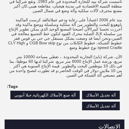
تأسست شركة بييد للتجارة المحدودة في عام 1983، وتقع شركتنا في
منطقة التنمية الاقتصادية في مدينة هيجيان، مقاطعة هيبي،كان أكبر
مصنع محترف لآلات سلكية وآلة وضع في شمال الصين.
منذ عام 2006 اعتماداً على رعاية ودعم عملائنالقد كرست الماكينة
باوهونغ للبحث والتطوير من آلة سلكية وسلسلة ووضع ماكينة وقد
أحرزت تحسنا كبيراالآن أصبحنا المصنع الوحيد الذي يمكن تطوير الإنتاج
من سلسلة JLK الصلبة محرك القيود لتكون خط التجميع معالجة في
الصين،ونحن أيضا قد وضعت بشكل مستقل جي جي بي قوس قفز
خطوط الشبكة، خطوط الكابلات من نوع CGB Bow skip و CLY High
speed Cradle نوع خطوط وضع.
الآن، شركة (بايد) التجارية المحدودة .، تغطي مساحة 10000 متر
مربع، ورشة عمل الإنتاج 8000 متر مربع. شركتنا لديها 60 موظفا، بما
في ذلك 10 موظفين البحث والتطوير. قيمة الإنتاج السنوية هي أكثر
من 10 ملايين دولار في الوقت الحاضر،و قد تطورت لتصبح واحدة من
أهم مصنعي آلة الشبكة في الصين.
Tags:
آلة تجديل الأسلاك
آلة صنع الأسلاك الكهربائية,حبلا أنبوبي
آلة تجديل الأسلاك
الاتصالات