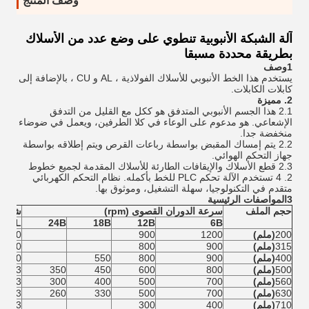
وصف المنتج
آلة الشبكة الأنبوبية تنطوي على وضع عدد من الأسلاك
بطريقة محددة مسبقا
1وصف
يستخدم هذا الخط الأنبوبي للأسلاك الفولاذية ، AL و CU ، بالإضافة إلى
كابلات الكابلات.
2. مميزة
2.1 هذا الجسم الأنبوبي المتدفق هو ككل مع القليل من التدفق
الإشعاعي. هو مدعوم على الوعاء في كلا الطرفين، ويعمل في ضوضاء
منخفضة جدا.
2.2 يتم إمساك المقبض بواسطة رباعات القرص ويتم إطلاقه بواسطة
جهاز التحكم الهوائي.
2.3 قطع الأسلاك والإيقافات الطارئة للأسلاك المقدمة لجميع خطوط
2. 4 تستخدم الآلة تحكم PLC للخط بأكمله. نظام التحكم الكهربائي
متقدم في التكنولوجيا، سهلة التشغيل، وموثوق بها.
3المواصفات الرئيسية
حجم الملف
سرعة الدوران القصوى (rpm)
شريط 
6B
12B
18B
24B
AL
(م
200
(ملم)
1200
900
1.0~25
315
(ملم)
900
800
1.0~25
400
(ملم)
900
800
550
1.0~25
500
(ملم)
800
600
450
350
1.3 ~ 5.0
560
(ملم)
700
500
400
300
1.3 ~ 5.0
630
(ملم)
700
500
330
260
1.3 ~ 5.0
710
(ملم)
400
300
1.3 ~ 5.0