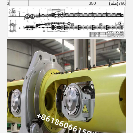
760
(ملم)
350
1.3 ~ 5.0