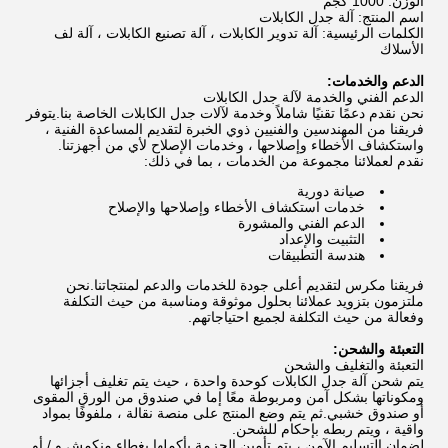
الوزن: 1000 كجم
اسم المنتج: آلة جدل الكابلات
الكلمات الرئيسية: آلة تدوير الكابلات ، آلة تصنيع الكابلات ، آلة لف
الأسلاك
الدعم والخدمات:
الدعم الفني والخدمة لآلة جدل الكابلات
نحن نقدم دعمًا تقنيًا شاملاً وخدمة لآلات جدل الكابلات الخاصة بنا.يتوفر
فريقنا من المهندسين والفنيين ذوي الخبرة لتقديم المساعدة الفنية ،
واستكشاف الأخطاء وإصلاحها ، وخدمات الإصلاح لأي من أجهزتنا.
نقدم لعملائنا مجموعة من الخدمات ، بما في ذلك:
صيانة دورية
خدمات استكشاف الأخطاء وإصلاحها والإصلاح
الدعم الفني والمشورة
التثبيت والإعداد
هندسة التطبيقات
فريقنا مكرس لتقديم أعلى جودة للخدمات والدعم لمنتجاتنا.نحن
ملتزمون بتزويد عملائنا بحلول موثوقة ومناسبة من حيث التكلفة
وفعالة من حيث التكلفة لجميع احتياجاتهم.
التعبئة والشحن:
التعبئة والتغليف والشحن
يتم شحن آلة جدل الكابلات كوحدة واحدة ، حيث يتم تغليف أجزائها
ومكوناتها بشكل آمن ومربوطة معًا إما في صندوق من الورق المقوى
أو صندوق خشبي.ثم يتم وضع المنتج على منصة نقالة ، ملفوفًا بمواد
واقية ، ويتم ربطه بإحكام للشحن.
لضمان التسليم الآمن ، يتم تأمين الحزمة بأكملها بغطاء منكمش و / أو