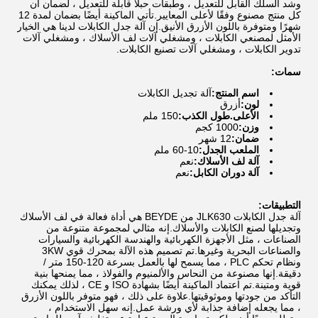
وشد السلك القابل للتعديل ، وطبقات حبلا قابلة للتعديل ، لضمان أن
كل منتج مصنوع وفقًا لأعلى المعايير.تأتي الماكينة أيضًا بضمان لمدة 12
شهرًا ومتوفرة باللون الأزرق الأنيق.إن آلة جدل الكابلات لدينا هي الخيار
الأمثل لمصنعي الكابلات ، ومشغلي آلات لف الأسلاك ، ومشغلي آلات
تدوير الكابلات ، ومشغلي آلات تصنيع الكابلات.
سمات:
اسم المنتج:
آلة تجديل الكابلات
لون:
أزرق
الأعلى.طول الكذب:
150 ملم
وزن:
1000 كجم
ضمان:
12 شهر
الملعب الجدل:
10-60 ملم
آلة لف الأسلاك:
نعم
آلة دوران الكابل:
نعم
التطبيقات:
آلة جدل الكابلات JLK630 من BEYDE هي أداة فعالة في لف الأسلاك
وتجديلها لصنع الكابلات والأسلاك.إنه مثالي لمجموعة متنوعة من
الصناعات ، مثل الأجهزة الكهربائية والهندسة الكهربائية والسيارات
والصناعات البحرية وغيرها.تم تصميم هذه الآلة بمحرك قوي 3KW
ونظام تحكم PLC ، مما يسمح لها بالعمل بسرعة 120-150 متر /
دقيقة.إنها مصنوعة من النحاس والألمنيوم والفولاذ ، مما يمنحها بنية
قوية ومتينة.تم اعتماد الماكينة أيضًا بشهادة ISO و CE ، لذلك يمكنك
التأكد من جودتها وموثوقيتها.علاوة على ذلك ، فهو متوفر باللون الأزرق
، مما يجعله إضافة جذابة لأي ورشة عمل.إنه سهل الاستخدام ،