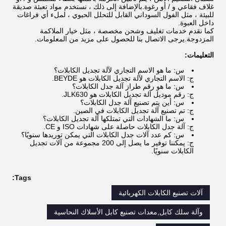
غلاف فقاعي و / أو رغوة.بالإضافة إلى ذلك ، نستخدم مواد تعبئة صديقة
للبيئة ، مثل الفول السوداني القابل للتحلل الحيوي ، لملء أي فراغات
داخل العبوة.
كما نقدم خدمات تغليف وشحن مخصصة ، مثل خيار الملاكمة
المزدوجة.يرجى الاتصال بنا للحصول على مزيد من المعلومات.
التعليمات:
س: ما هو الاسم التجاري لآلة تجديل الكابلات؟
ج: الاسم التجاري لآلة تجديل الكابلات هو BEYDE.
س: ما هو رقم طراز آلة جدل الكابلات؟
ج: رقم موديل آلة تجديل الكابلات هو JLK630.
س: أين يتم تصنيع آلة جدل الكابلات؟
ج: تم تصنيع آلة تجديل الكابلات في الصين.
س: ما الشهادات التي تمتلكها آلة تجديل الكابلات؟
ج: آلة جدل الكابلات حاصلة على شهادات ISO و CE.
س: كم عدد آلات جدل الكابلات التي يمكن توريدها سنويًا؟
ج: يمكننا توفير ما يصل إلى 200 مجموعة من آلات تجديل
الكابلات سنويًا.
Tags:
آلات تصنيع الكابلات الكهربائية
وآلة سلك كابل,معدات تصنيع كابل الأسلاك النحاسية