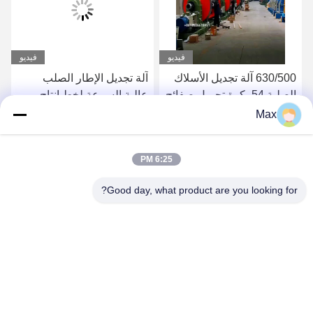
فيديو
فيديو
630/500 آلة تجديل الأسلاك
آلة تجديل الإطار الصلب
الصلبة 54 بكرة تحميل صفائح
عالية السرعة لخط إنتاج
الأسلاك النحاسية
الكابلات الكهربائية
Max
احصل على أفضل سعر
احصل على أفضل سعر
6:25 PM
Good day, what product are you looking for?
BEYDE TRADING CO.,LTD
max@beyde.cn