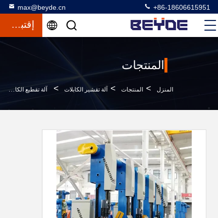
max@beyde.cn
+86-18606615951
إقتباس
المنتجات
>
>
>
المنزل
المنتجات
آلة تقشير الكابلات
آلة تقطيع الكابلات الكهربائية 3kw مع ضمان لمدة 12 شهرًا