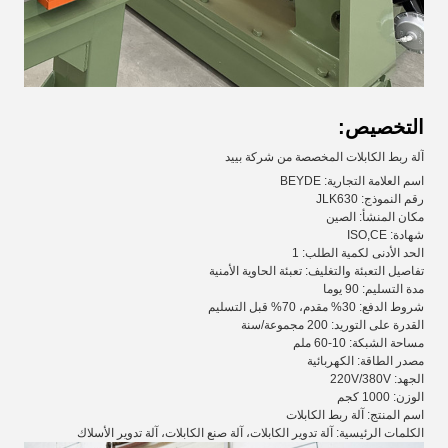
التخصيص:
آلة ربط الكابلات المخصصة من شركة بييد
اسم العلامة التجارية: BEYDE
رقم النموذج: JLK630
مكان المنشأ: الصين
شهادة: ISO,CE
الحد الأدنى لكمية الطلب: 1
تفاصيل التعبئة والتغليف: تعبئة الحاوية الأمنية
مدة التسليم: 90 يوما
شروط الدفع: 30% مقدم، 70% قبل التسليم
القدرة على التوريد: 200 مجموعة/سنة
مساحة الشبكة: 10-60 ملم
مصدر الطاقة: الكهربائية
الجهد: 220V/380V
الوزن: 1000 كجم
اسم المنتج: آلة ربط الكابلات
الكلمات الرئيسية: آلة تدوير الكابلات، آلة صنع الكابلات، آلة تدوير الأسلاك