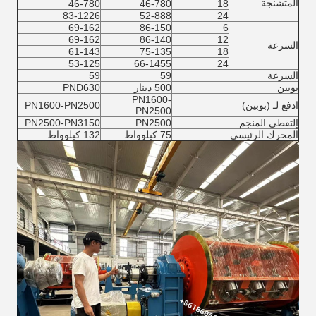
المتشنجة
46-780
46-780
18
83-1226
52-888
24
69-162
86-150
6
69-162
86-140
12
السرعة
61-143
75-135
18
53-125
66-1455
24
السرعة
59
59
بوبين
500 دينار
PND630
PN1600-
ادفع لـ (بوبين)
PN1600-PN2500
PN2500
إلتقطي المنجم
PN2500
PN2500-PN3150
المحرك الرئيسي
75 كيلوواط
132 كيلوواط