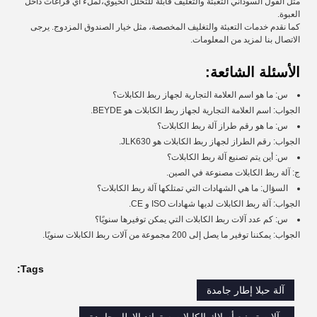
مثل الفول السوداني التعبئة والتغليف قابلة للتحلل الحيوي،لملء أي فراغات داخل
العبوة.
كما نقدم خدمات التعبئة والتغليف المخصصة، مثل خيار الصندوق المزدوج. يرجى
الاتصال بنا لمزيد من المعلومات.
الأسئلة الشائعة:
س: ما هو اسم العلامة التجارية لجهاز ربط الكابلات؟
الجواب: اسم العلامة التجارية لجهاز ربط الكابلات هو BEYDE.
س: ما هو رقم طراز آلة ربط الكابلات؟
الجواب: رقم الطراز لجهاز ربط الكابلات هو JLK630.
س: أين يتم تصنيع آلة ربط الكابلات؟
ج: آلة ربط الكابلات مصنوعة في الصين.
السؤال: ما هي الشهادات التي تمتلكها آلة ربط الكابلات؟
الجواب: آلة ربط الكابلات لديها شهادات ISO و CE.
س: كم عدد آلات ربط الكابلات التي يمكن توفيرها سنويًا؟
الجواب: يمكننا توفير ما يصل إلى 200 مجموعة من آلات ربط الكابلات سنويًا.
Tags:
آلة حبلا إطار جامدة