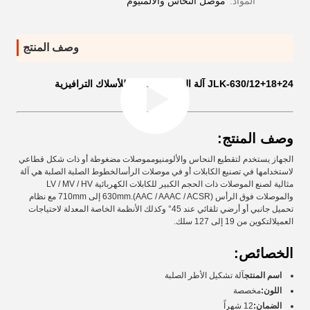
المواد:
موصل النحاس والألمنيوم
وصف المنتج
JLK-630/12+18+24 آلة الشبكات الصلبة للأسلاك الترافيزية
وصف المنتج:
الجهاز يستخدم لتقطيع النحاس والألومنيومموصلات مضغوطة أو ذات شكل قطاعي
لاستخدامها في تصنيع الكابلات أو في موصلات الرأسالخطوط الصلبة الصلبة هي آلة
مثالية لصنع الموصلات ذات الحجم الكبير للكابلات الكهربائية LV / MV / HV
والموصلات فوق الرأس (AAC / AAAC / ACSR).630mm إلى 710mm مع نظام
تحميل جانبي أو أرضي تلقائي عند 45° وكذلك الأنظمة الخاصة المعدلة لاحتياجات
العميلالتكوين من 19 إلى 127 سلك.
الخصائص:
اسم المنتج
آلة تشكيل الأطر الصلبة
اللون:
مخصصة
الضمان:
12 شهراً