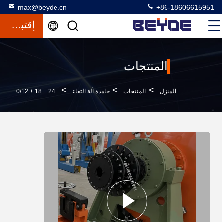
max@beyde.cn
+86-18606615951
إقتباس
المنتجات
>
>
>
المنزل
المنتجات
جامدة آلة التقاء
JLK-630/12 + 18 + 24 آلة جدل الكابلات الصلبة للأسلاك شبه المنحرفة