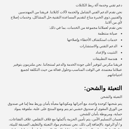
دعم تقني وخدمة آلة ربط الكابلات
نحن نقدم الدعم الفني الشامل والخدمة لآلات كابلاتنا. فريقنا من المهندسين
والفنيين ذوي الخبرة متاح لتقديم المساعدة التقنية،حل المشاكل، وخدمات إصلاح
لأي من آلاتنا.
نحن نقدم لعملائنا مجموعة من الخدمات، بما في ذلك:
صيانة منتظمة
خدمات استكشاف الأخطاء وإصلاحها
الدعم التقني والاستشارات
التثبيت والإعداد
هندسة التطبيقات
فريقنا مكرس لتوفير أعلى جودة الخدمة والدعم لمنتجاتنا. نحن ملتزمون بتوفير
عملائنا معتمدة، في الوقت المناسب،وحلول فعالة من حيث التكلفة لجميع
احتياجاتهم.
التعبئة والشحن:
التعبئة والشحن
يتم شحنها كوحدة واحدة، مع أجزائها ومكوناتها معبأة بأمان وربط معا إما في صندوق
من الورق المقوى أو صندوق خشبي.ثم يتم وضع المنتج على علبة، ملفوفة بمواد
حماية، ومربوطة بأمان للشحن.
لضمان التسليم الآمن، يتم تأمين الحزمة بأكملها مع غلاف التقلص، غلاف الفقاعات،
و / أو الرغوة. بالإضافة إلى ذلك، نحن نستخدم مواد التعبئة والتغليف الصديقة للبيئة،