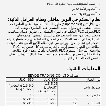
رصيف التشنج:
ضبط بدون خطوة على PLC
آلة تدوير الأسلاك:
نعم..
آلة تدوير الكابلات:
نعم..
نظام التحكم في التوتر الداخلي ونظام الفرامل الذكية:
من خلال تتبع ((Supersonic) طول السلك الملفوف على الملفوف ،
سيتم الكشف عن طول السلك المتبقي على الملفوف ونقله إلى
PLC.سوف PLC التحكم في الهواء المقبلة عن طريق صمام متناسب
وجعل التوتر من wie ثابتة بعد طول السلك المتبقي. مجموعتان
للسيطرة على ضغط المكابح جم لضمان الضغط على جم متساوية. يتم
التحكم في نظام الكبح الهوائي من قبل نظام الكبح الذكي.عندما توقف
الطاقة من الجهاز، سيتم إرسال إشارة سرعة كل قفص إلى PLC
بواسطة المرسل. سيقوم PLC بالحساب تلقائيًا ويقدم قوة مكابحة
مختلفة لكل قفص بواسطة صمام متناسب وفقًا لذلك.عندها سيتوقف
القفص المختلف عن التزام
المعلمات التقنية:
شركة BEYDE TRADING CO، LTD
نوع الجهاز
JLK- 500
JLK - 630
1.5-5.09
1.5-5.0 ((النحاس)
شريط واحد
((النحاس)
1.8-5.0 ((AL)
1.8-5.0 ((AL)
مادة زائدة
45
45
64-946
40-683
6
الطحالب
12
40-683
64-946