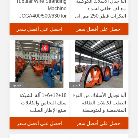
آلة جدل الأسلاك الكوكبية
Tubular Wire Stranding
مع لف خلفي لسداد
Machine
البكرات قطر 250 مم إلى
JGGA400/500/630 for
800 مم
bare copper aluminum
احصل على أفضل سعر
احصل على أفضل سعر
ACSR steel wire
insulated conductors
backtwist
فيديو
فيديو
آلة تجديل الأسلاك من النوع
1+6+12+18 آلة الشبكة
الصلب لكابلات الطاقة
سلك النحاس والكابلات
المنخفضة والمتوسطة
صنع الإطار الصلب
والعالية الجهد (EHV)
احصل على أفضل سعر
احصل على أفضل سعر