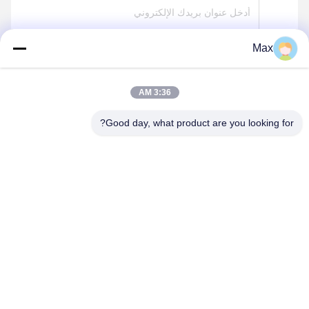
Max
ارسل
3:36 AM
Good day, what product are you looking for?
BEYDE TRADING CO.,LTD
max@beyde.cn
+86-18606615951
قرية Baoantun ، بلدة Shawa ، مدينة Hejian ، مدينة Cangzhou ،
مقاطعة Hebei ، الصين