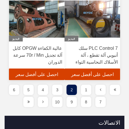
فيديو
فيديو
PLC Control 7 سلك
عالية الكفاءة OPGW كابل
أنبوبي آلة تقطع ، آلة
آلة تجديل 70r / Min سرعة
الأسلاك النحاسية التواء
الدوران
احصل على أفضل سعر
احصل على أفضل سعر
6
5
4
3
2
1
10
9
8
7
الاتصالات