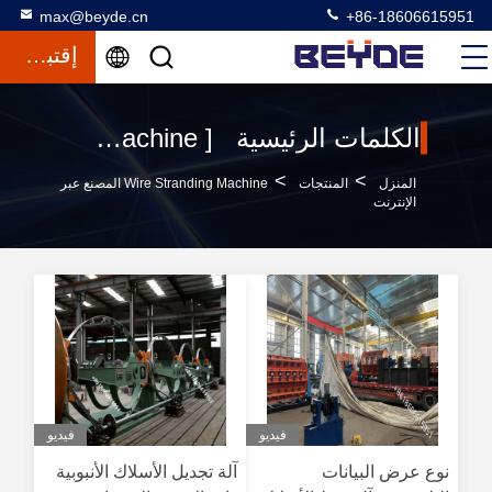
max@beyde.cn
+86-18606615951
إقتباس
الكلمات الرئيسية [ wire stranding machine ] تطابق 120 المنتجات
>
>
المنزل
المنتجات
Wire Stranding Machine المصنع عبر
الإنترنت
فيديو
فيديو
نوع عرض البيانات
آلة تجديل الأسلاك الأنبوبية