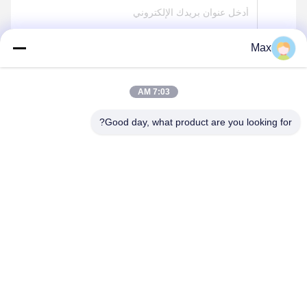
Max
ارسل
7:03 AM
Good day, what product are you looking for?
BEYDE TRADING CO.,LTD
max@beyde.cn
+86-18606615951
قرية Baoantun ، بلدة Shawa ، مدينة Hejian ، مدينة Cangzhou ،
مقاطعة Hebei ، الصين