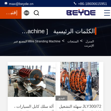
max@beyde.cn
+86-18606615951
إقتباس
الكلمات الرئيسية [ wire stranding machine ] تطابق 120 المنتجات
>
>
المنزل
المنتجات
Wire Stranding Machine المصنع عبر
الإنترنت
فيديو
JLY300/72 سهلة التشغيل
آلة سلك كابل السيارات ،