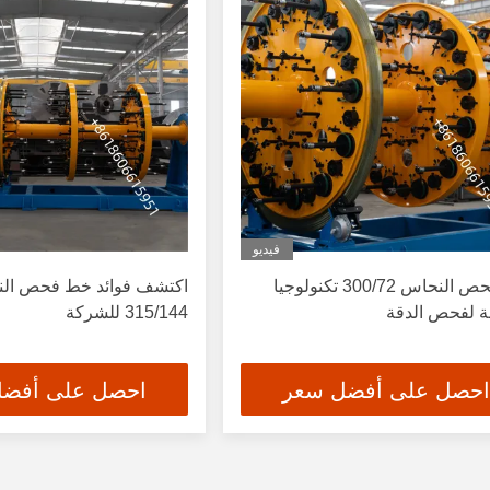
فيديو
خط فحص النحاس 300/72 تكنولوجيا
اكتشف فوائد خط فحص ال
ة لفحص الدقة
315/144 للشركة
احصل على أفضل سعر
احصل على أفض