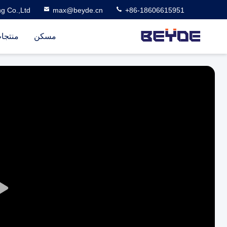
g Co.,Ltd
max@beyde.cn
+86-18606615951
مسكن
منتجا