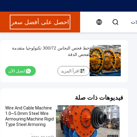
احصل على أفضل سعر
ات
خط فحص النحاس 300/72 تكنولوجيا متقدمة
لفحص الدقة
اقرأ المزيد
اتصل الآن
فيديوهات ذات صلة
Wire And Cable Machine
1.0~5.0mm Steel Wire
Armouring Machine Rigid
Type Steel Armoring
Machine
آلة الكابل المدرعة