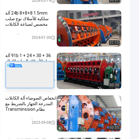
00:27
2026-03-19
24b 8+8+8 1.5mm آلة
سلكية للأسلاك نوع صلب
مخصص لصناعة الكابلات
جامدة آلة التقاء
2024-01-30
01:15
91b 1 + 24 + 30 + 36 آلة
تجديل الأسلاك الصلبة للإطار
مع وظيفة التدريع
جامدة آلة التقاء
2025-11-05
00:38
انخفاض الضوضاء آلة الكابلات
المدرعة الجهاز بالشريط مع
نظام Transminssion
آلة الكابل المدرعة
2023-09-08
00:05