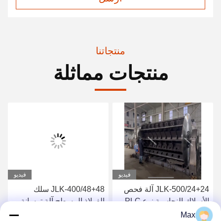
منتجاتنا
منتجات مماثلة
فيديو
فيديو
JLK-500/24+24 آلة فحص
JLK-400/48+48 سلك
الأسلاك النحاسية نوع PLC
الفولاذ المسطح آلة ترسانة
الإطار الصلب
سهلة التشغيل
Max