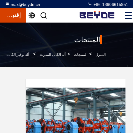
max@beyde.cn
+86-18606615951
إقتباس
المنتجات
>
>
>
المنزل
المنتجات
آلة الكابل المدرعة
آلة توفير الكابلات المدرعة للطاقة مع نظام التحكم في التوتر