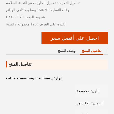
تفاصيل التغليف: تحميل الحاويات مع التعبئة السلامة
وقت التسليم: 70-150 يوما بعد تلقي الودائع
شروط الدفع: L / C ، T / T
القدرة على العرض: 120 مجموعة / السنة
احصل على أفضل سعر
تفاصيل المنتج
وصف المنتج
تفاصيل المنتج
إبراز:
,
,
cable armouring machine
اللون:
مخصصة
الضمان::
12 شهر