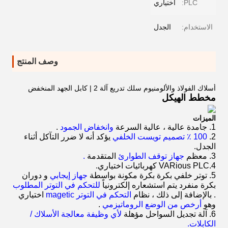
PLC:
اختياري
الاستخدام:
الجدل
وصف المنتج
أسلاك الفولاذ والألومنيوم سلك تدريع آلة 2 | كابل الجهد المنخفض
مخطط الهيكل
الميزات
1. جامدة عالية ، عالية السرعة
وانخفاض الجمود
.
2.
100 ٪ تصميم تويست الخلفي
يؤكد أنه لا ضرر التآكل أثناء
الجدل.
3. معظم
جهاز توقف الطوارئ
المتقدمة
.
4.VARious PLC كهربائيات اختياري.
5. توتر خلفي بكرة بكرة مكونة بواسطة
جهاز إيجابي
و دوران
بكرة منفرد يتم استشعاره إلكترونياً
للتحكم في التوتر المطلوب
. بالإضافة إلى ذلك ، نظام
التحكم في التوتر
magetic
اختياري
وهو
أرخص من
الوضع
الروماتيزمي
.
6. آلة تجديل السواحل مؤهلة
لأي وظيفة معالجة الأسلاك /
الكابلات.