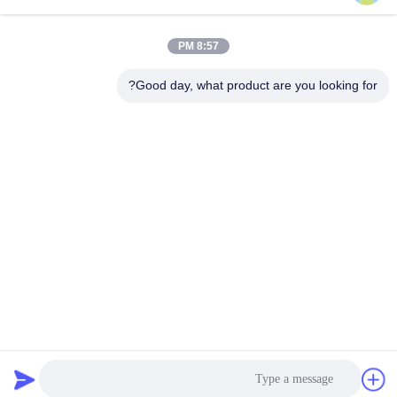
احصل على أفضل سعر
احصل على أفضل سعر
8:57 PM
Good day, what product are you looking for?
BEYDE TRADING CO.,LTD
max@beyde.cn
+86-18606615951
قرية Baoantun ، بلدة Shawa ، مدينة Hejian ، مدينة Cangzhou ،
مقاطعة Hebei ، الصين
الصين جودة جيدة آلة تقشير الكابلات المورد. حقوق الطبع والنشر © 2018-2026
Beyde Trading Co.,Ltd جميع الحقوق محفوظة