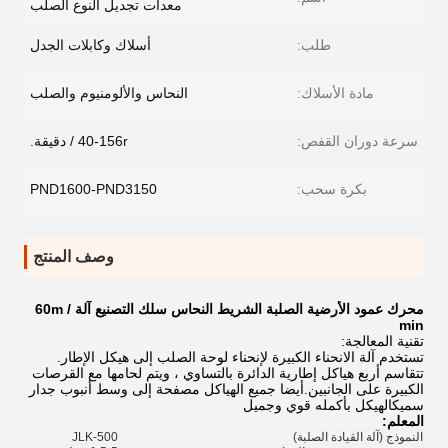
معدات تجديل النوع الصلب
طلب:
أسلاك وكابلات الجدل
مادة الأسلاك:
النحاس والألومنيوم والصلب
سرعة دوران القفص:
40-156r / دقيقة.
بكرة سحب:
PND1600-PND3150
وصف المنتج
محرك عمود الأرضية الصلبة الشريط النحاس سلك التصنيع آلة 60m /
min
تقنية المعالجة:
تستخدم آلة الانحناء الكبيرة لإنحناء لوحة الصلب إلى هيكل الإطار.
تتقاسم أربع هياكل إطارية الدائرة بالتساوي ، ويتم لحامها مع القرصات
الكبيرة على الجانبين.أيضا جميع الهياكل مصفحة إلى وسط أنبوب جدار
سميكالهيكل بأكمله قوي وجميل
المعلم:
النموذج (آلة القيادة الصلبة)
JLK-500
630