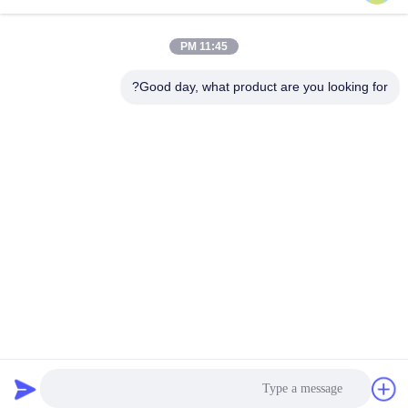
والخيوط
احصل على أفضل سعر
احصل على أفضل سعر
11:45 PM
Good day, what product are you looking for?
BEYDE TRADING CO.,LTD
max@beyde.cn
+86-18606615951
قرية Baoantun ، بلدة Shawa ، مدينة Hejian ، مدينة Cangzhou ،
مقاطعة Hebei ، الصين
الصين جودة جيدة آلة تقشير الكابلات المورد. حقوق الطبع والنشر © 2018-2026
Beyde Trading Co.,Ltd جميع الحقوق محفوظة