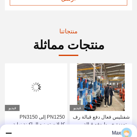
منتجاتنا
منتجات مماثلة
فيديو
فيديو
شفتليس فعال دفع قبالة رف
PN1250 إلى PN3150
متعددة خيوط دفع قبالة
كابلات تصنيع الماكينة نهاية
الوقوف للكابل طحن
العمود دفع وإلتقاط رف
Max