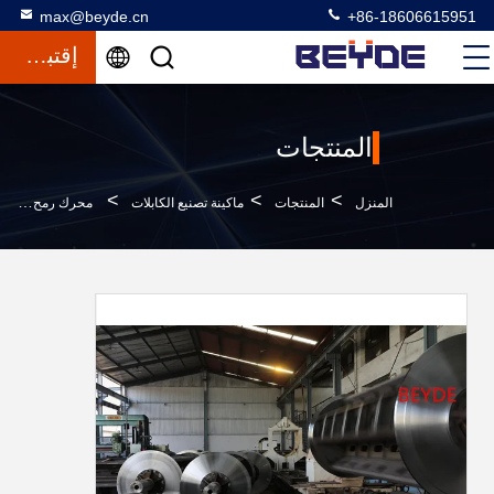
max@beyde.cn
+86-18606615951
إقتباس
المنتجات
>
>
>
المنزل
المنتجات
ماكينة تصنيع الكابلات
محرك رمح الأرض جامدة ستراندر الأسلاك النحاسية آلة التصنيع 250M / دقيقة