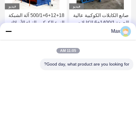
فيديو
فيديو
صانع الكابلات الكوكبية عالية
500/1+6+12+18 آلة الشبكة
الجودة 1400/1+6 للكابلات
النوع الكوكبي التواء الأسلاك
الكهربائية
الفولاذية التوتر
Max
احصل على أفضل سعر
احصل على أفضل سعر
11:05 AM
Good day, what product are you looking for?
BEYDE TRADING CO.,LTD
max@beyde.cn
+86-18606615951
قرية Baoantun ، بلدة Shawa ، مدينة Hejian ، مدينة Cangzhou ،