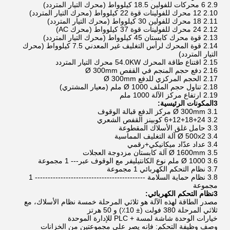
2.9 6 محركات للفولين 18.5 كيلوواط (محرك التيار المتردد)
2.10 12 محرك للفولينات قوة 22 كيلوواط (محرك التيار المتردد)
2.11 18 محرك للفولين 30 كيلوواط (محرك التيار المتردد)
2.12 24 محرك للفولينات قوة 37 كيلوواط (محرك AC)
2.13 قوة محرك كابستان 45 كيلوواط (محرك التيار المتردد)
2.14 قوة المحرك لرأس التغليف غير المعدني 7.5 كيلوواط (محرك
التيار المتردد)
2.15 اقتناع طاقة المحرك 54.0KW محرك التيار المتردد
2.16 دفع حجم المنجم في القفص Ø 300mm
2.17 الحجم المركزي للدفع Ø 300mm
2.18 تناول حجم الملف Ø 1000 ملم (معيار المشتري)
2.19 ارتفاع مركز الآلة 1000 ملم
3المكونات الرئيسية:
3.1 Ø 300mm مركز الدفع قبالة الوقوف
3.2 6+12+18+24 كوبينز القفص الشعري
3.3 حامل غلق الأسلاك المقطوعة
3.4 Ø 500x2 آلة التغليف المماسية
3.4 عداد عدّاد ميكانيكي+رقمي
3.5 Ø 1600mm آلة كابستان مزدوجة العجلات
3.6 Ø 1000 ملم نوع الكانتيليفر مع الوقوف عبر--- 1 مجموعة
3.7 نظام التحكم الكهربائي 1 مجموعة
3.8 نظام حماية السلامة ------------------------------------------- 1
مجموعة
3نظام التحكم الكهربائي:
مصدر الطاقة لهذه الآلة هو ثلاثي المرحلة خمسة نظام الأسلاك، مع
ثلاثي المرحلة 380 فولت (± 10٪) و 50 هرتز
خيارات الوحدة شاشة لمسة + PLC للإدارة الموحدة
وصف وظيفة التحكم: فإنه يصر على مجموعتين من الخزانات