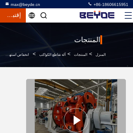
max@beyde.cn
+86-18606615951
إقتباس
المنتجات
>
>
>
المنزل
المنتجات
آلة تقاطع الكواكب
انخفاض استهلاك الطاقة الكواكب ستراندر JLY-300/1 + 6 + 12 + 18 + 24 ABS Bobbin PN300