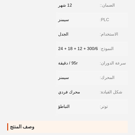
الضمان::
12 شهر
PLC:
سيمنز
الاستخدام:
الجدل
النموذج:
300/6 + 12 + 18 + 24
سرعة الدوران:
95r / دقيقة
المحرك:
سيمنز
شكل القيادة:
محرك فردي
توتر:
التباطؤ
وصف المنتج