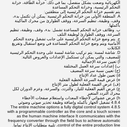
الكهربائية وضعت بشكل منفصل، بما في ذلك: خزانة الطاقة، خزانة
التحكم الرئيسية، وخزانة التحكم المساعدة
يتم تقسيم خزانة التحكم الرئيسية إلى منطقتين:
A. المنطقة الأولى من خزانة التحكم الرئيسية: يمكن أن تكتمل بدء،
وقف، وظيفة، تنظيم السرعة، ووقف الطوارئ من محرك الماكينة
بأكملها.
ب. وظائف خزانة التحكم المساعدة تشمل: بدء، وقف، وظيفة، تنظيم
السرعة، ووقف الطوارئ لوظيفة التلف
ج. يتم وضع خزانة التحكم الرئيسية على جانب تشغيل وحدة التحكم
الأمامية ويتم وضع خزانة التحكم المساعدة في وضع استقبال وتفريغ
الكابلات
D. شاشة لمسة: يتم تركيب شاشة لمسة على وحدة التحكم الرئيسية
للمضيف، والتي يمكن أن تستكمل الإعدادات والعروض التالية:
أ) تعيين سرعة الإجمالية
ب) إعدادات سرعة العمل المختلفة
(ج) تعيين نسبة سرعة المضيف
d) تعيين طول عداد الإنتاج
e) عرض قيمة السرعة الخطية الفعلية
(ف) عرض القيمة الفعلية لطول متر الإنتاج
غ) عرض القيم الفعلية للتيار، والتردد، والسرعة، وعزم الدوران لكل
محرك التردد المتغير
h) عرض عشوائي لأخطاء المعدات واستعلام صفحات الأخطاء
4.8.4 تشغيل الجهاز بأكمله وإضافة وظيفة تحذير صوتي وضوئي
4.8.5 The entire machine options a fully digital control system
with a programmable controller as the core and a touch screen
as the human machine interface It communicates with the
frequency converter through the field bus to achieve automatic
control of the entire production line، تلبية متطلبات الإنتاج تماما.