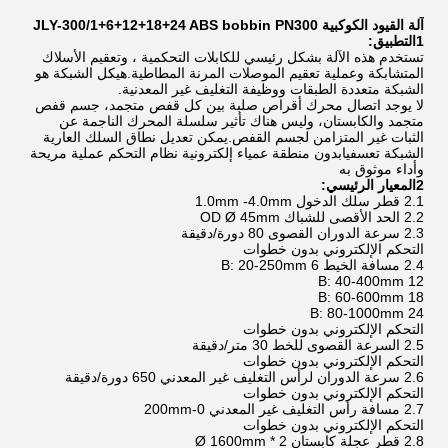
آلة القيود الكوكبية JLY-300/1+6+12+18+24 ABS bobbin PN300
1التطبيق:
تستخدم هذه الآلة بشكل رئيسي للكابلات التحكمية ، وتعقيم الأسلاك
المتشابكة وعملية تعقيم الموصلات المرنة المطاطية.هيكل الشبكة هو
الشبكة متعددة الطبقات ووظيفة التغليف غير المعدنية.
لا يوجد اتصال محرك أقراص صلبة بين كل قفص متجمد، جسم قفص
متجمد والكابستان، وليس هناك تأثير سلسلة المحرك الناجمة عن
الثبات غير المتزامن لجسم القفص.يمكن تعديل نطاق السلك العارية
الشبكة تعسفيابدون منطقة عمياء إلكترونية نظام التحكم عملية مريحة
وأداء موثوق به
2المعيار الرئيسي:
2.1 قطر سلك الدخول 1.0mm -4.0mm
2.2 الحد الأقصى للشباك OD Ø 45mm
2.3 سرعة الدوران القصوى 80 دورة/دقيقة
التحكم الإلكتروني بدون خطوات
2.4 مسافة الخيط 6 B: 20-250mm
12 B: 40-400mm
18 B: 60-600mm
24 B: 80-1000mm
التحكم الإلكتروني بدون خطوات
2.5 السرعة القصوى للخط 30 متر/دقيقة
التحكم الإلكتروني بدون خطوات
2.6 سرعة الدوران لرأس التغليف غير المعدني 650 دورة/دقيقة
التحكم الإلكتروني بدون خطوات
2.7 مسافة رأس التغليف غير المعدني 0-200mm
التحكم الإلكتروني بدون خطوات
2.8 قطر عجلة كابستان Ø 1600mm * 2