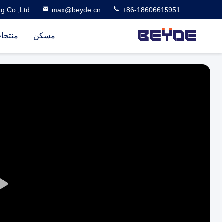
g Co.,Ltd
max@beyde.cn
+86-18606615951
مسكن
منتجا