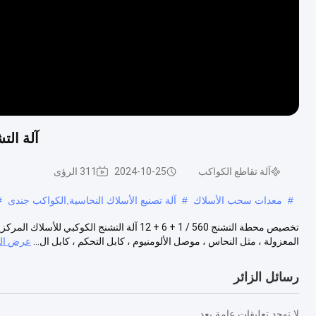
آلة الت
آلة تقاطع الكواكب
2024-10-25
311 الرؤى
#
معدات سحب الأسلاك
#
آلة تصنيع الأسلاك النحاسية,الكواكب جندى
#
تخصيص محطة التشنج 560 / 1 + 6 + 12 آلة التشن
المعزولة ، مثل النحاس ، موصل الألومنيوم ، كابل التحكم ، كابل ال...
عرض الم
رسائل الزائر
لا توجد تعليقات عامة بعد