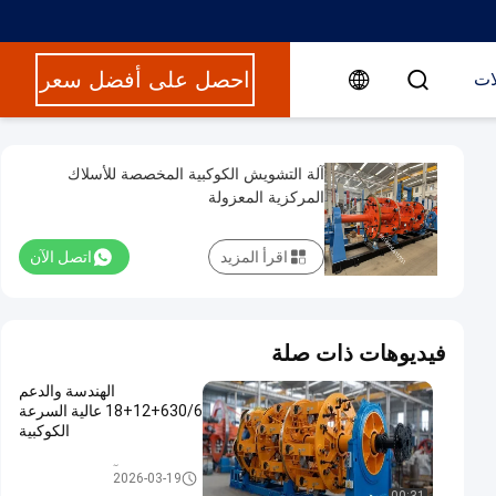
احصل على أفضل سعر
ات
آلة التشويش الكوكبية المخصصة للأسلاك
المركزية المعزولة
اقرأ المزيد
اتصل الآن
فيديوهات ذات صلة
الهندسة والدعم
630/6+12+18 عالية السرعة
الكوكبية
آلة تقاطع الكواكب
2026-03-19